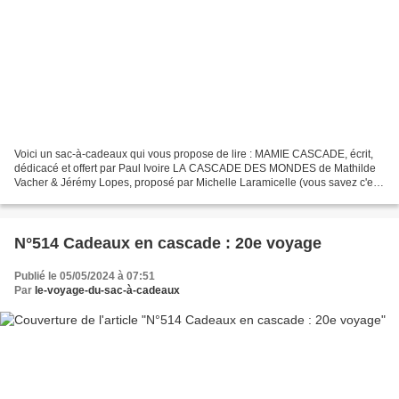
Voici un sac-à-cadeaux qui vous propose de lire : MAMIE CASCADE, écrit,
dédicacé et offert par Paul Ivoire LA CASCADE DES MONDES de Mathilde
Vacher & Jérémy Lopes, proposé par Michelle Laramicelle (vous savez c'est
Lara-Ficelle dans mon livre !) Pour...
N°514 Cadeaux en cascade : 20e voyage
Publié le 05/05/2024 à 07:51
Par
le-voyage-du-sac-à-cadeaux