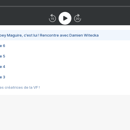
bey Maguire, c'est lui ! Rencontre avec Damien Witecka
e 6
e 5
e 4
e 3
s créatrices de la VF !
e 2
e 1
e Mektoub My Love arrive enfin ! Rencontre avec Shaïn Boumedine et Sal
i : après Toni en famille