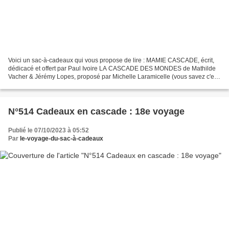
Voici un sac-à-cadeaux qui vous propose de lire : MAMIE CASCADE, écrit,
dédicacé et offert par Paul Ivoire LA CASCADE DES MONDES de Mathilde
Vacher & Jérémy Lopes, proposé par Michelle Laramicelle (vous savez c'est
Lara-Ficelle dans mon livre !) Pour...
N°514 Cadeaux en cascade : 18e voyage
Publié le 07/10/2023 à 05:52
Par
le-voyage-du-sac-à-cadeaux