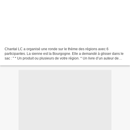
Chantal LC a organisé une ronde sur le thème des régions avec 6
participantes. La sienne est la Bourgogne. Elle a demandé à glisser dans le
sac : " * Un produit ou plusieurs de votre région. * Un livre d’un auteur de
votre région. * Une carte, un magnet,...