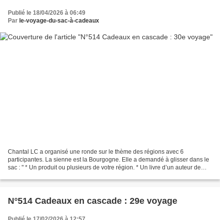
Publié le 18/04/2026 à 06:49
Par
le-voyage-du-sac-à-cadeaux
Chantal LC a organisé une ronde sur le thème des régions avec 6
participantes. La sienne est la Bourgogne. Elle a demandé à glisser dans le
sac : " * Un produit ou plusieurs de votre région. * Un livre d’un auteur de
votre région. * Une carte, un magnet,...
N°514 Cadeaux en cascade : 29e voyage
Publié le 17/02/2026 à 12:57