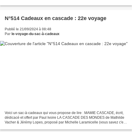
Lara-Ficelle dans mon livre !) Pour...
N°514 Cadeaux en cascade : 22e voyage
Publié le 21/09/2024 à 08:48
Par
le-voyage-du-sac-à-cadeaux
Voici un sac-à-cadeaux qui vous propose de lire : MAMIE CASCADE, écrit,
dédicacé et offert par Paul Ivoire LA CASCADE DES MONDES de Mathilde
Vacher & Jérémy Lopes, proposé par Michelle Laramicelle (vous savez c'est
Lara-Ficelle dans mon livre !) Pour...