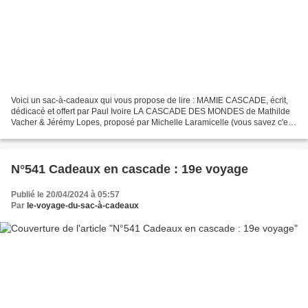
Voici un sac-à-cadeaux qui vous propose de lire : MAMIE CASCADE, écrit,
dédicacé et offert par Paul Ivoire LA CASCADE DES MONDES de Mathilde
Vacher & Jérémy Lopes, proposé par Michelle Laramicelle (vous savez c'est
Lara-Ficelle dans mon livre !) Pour...
N°541 Cadeaux en cascade : 19e voyage
Publié le 20/04/2024 à 05:57
Par
le-voyage-du-sac-à-cadeaux