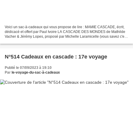
Voici un sac-à-cadeaux qui vous propose de lire : MAMIE CASCADE, écrit,
dédicacé et offert par Paul Ivoire LA CASCADE DES MONDES de Mathilde
Vacher & Jérémy Lopes, proposé par Michelle Laramicelle (vous savez c'est
Lara-Ficelle dans mon livre !) Pour...
N°514 Cadeaux en cascade : 17e voyage
Publié le 07/09/2023 à 19:10
Par
le-voyage-du-sac-à-cadeaux