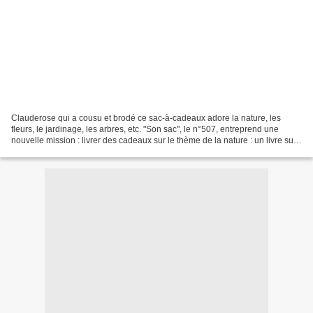
Clauderose qui a cousu et brodé ce sac-à-cadeaux adore la nature, les
fleurs, le jardinage, les arbres, etc. "Son sac", le n°507, entreprend une
nouvelle mission : livrer des cadeaux sur le thème de la nature : un livre sur
le thème de la nature, du jardinage...