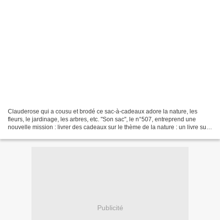
Clauderose qui a cousu et brodé ce sac-à-cadeaux adore la nature, les
fleurs, le jardinage, les arbres, etc. "Son sac", le n°507, entreprend une
nouvelle mission : livrer des cadeaux sur le thème de la nature : un livre sur
le thème de la nature, du jardinage...
Publicité