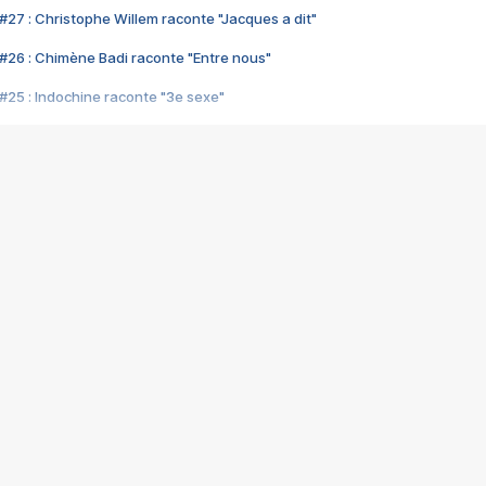
#27 : Christophe Willem raconte "Jacques a dit"
#26 : Chimène Badi raconte "Entre nous"
#25 : Indochine raconte "3e sexe"
#24 : Zaho raconte "C'est chelou"
#23 : Patrick Bruel raconte "Au café des délices"
#22 : Kyo raconte "Le chemin"
#21 : Nolwenn Leroy raconte "Cassé"
#20 : Patrick Hernandez raconte "Born to be alive"
#19 : Lorie raconte "Près de moi"
#18 : Michael Jones raconte "A nos actes manqués" (avec Jean-Jacque
#17 : Khaled raconte "Aïcha"
#16 : Corneille raconte "Parce qu'on vient de loin"