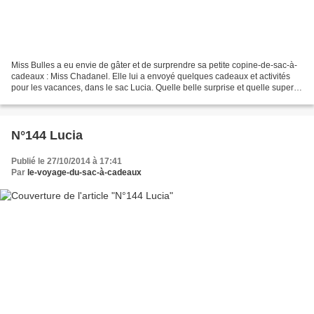
Miss Bulles a eu envie de gâter et de surprendre sa petite copine-de-sac-à-
cadeaux : Miss Chadanel. Elle lui a envoyé quelques cadeaux et activités
pour les vacances, dans le sac Lucia. Quelle belle surprise et quelle super
idée ! Merci beaucoup Miss...
N°144 Lucia
Publié le 27/10/2014 à 17:41
Par
le-voyage-du-sac-à-cadeaux