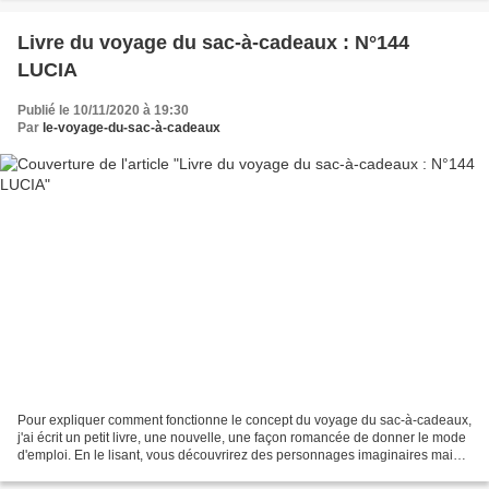
__mk_fr_FR=%C3%85M%C3%85%C5%BD%C3%95%C3%...
Livre du voyage du sac-à-cadeaux : N°144
LUCIA
Publié le 10/11/2020 à 19:30
Par
le-voyage-du-sac-à-cadeaux
Pour expliquer comment fonctionne le concept du voyage du sac-à-cadeaux,
j'ai écrit un petit livre, une nouvelle, une façon romancée de donner le mode
d'emploi. En le lisant, vous découvrirez des personnages imaginaires mais
aussi des personnages bien...