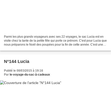
Parmi les plus grands voyageurs avec ses 22 voyages, le sac Lucia est en
visite chez la tante de la petite fille qui porte ce prénom. C'est pour Lucia que
nous préparons le Noël des poupées pour la fin de cette année. C'est une
avalanche de sac à cadeaux...
N°144 Lucia
Publié le 08/03/2015 à 19:16
Par
le-voyage-du-sac-à-cadeaux