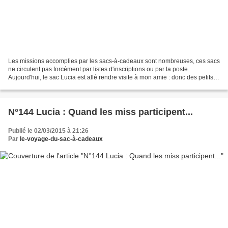
Les missions accomplies par les sacs-à-cadeaux sont nombreuses, ces sacs
ne circulent pas forcément par listes d'inscriptions ou par la poste.
Aujourd'hui, le sac Lucia est allé rendre visite à mon amie : donc des petits
cadeaux pour une maman et ses...
N°144 Lucia : Quand les miss participent...
Publié le 02/03/2015 à 21:26
Par
le-voyage-du-sac-à-cadeaux