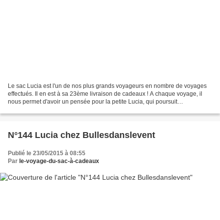
Le sac Lucia est l'un de nos plus grands voyageurs en nombre de voyages
effectués. Il en est à sa 23ème livraison de cadeaux ! A chaque voyage, il
nous permet d'avoir un pensée pour la petite Lucia, qui poursuit
courageusement son apprentissage et ses...
N°144 Lucia chez Bullesdanslevent
Publié le 23/05/2015 à 08:55
Par
le-voyage-du-sac-à-cadeaux