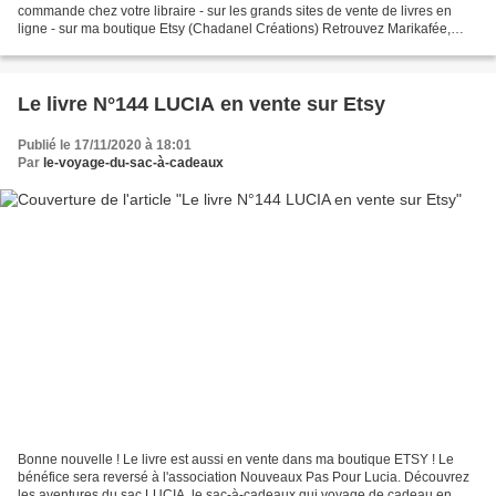
commande chez votre libraire - sur les grands sites de vente de livres en
ligne - sur ma boutique Etsy (Chadanel Créations) Retrouvez Marikafée,
Laramicelle, Clauderose, Marie, Gabikam,...
Le livre N°144 LUCIA en vente sur Etsy
Publié le 17/11/2020 à 18:01
Par
le-voyage-du-sac-à-cadeaux
Bonne nouvelle ! Le livre est aussi en vente dans ma boutique ETSY ! Le
bénéfice sera reversé à l'association Nouveaux Pas Pour Lucia. Découvrez
les aventures du sac LUCIA, le sac-à-cadeaux qui voyage de cadeau en