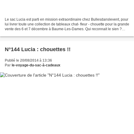
Le sac Lucia est parti en mission extraordinaire chez Bullesdanslevent, pour
lui livrer toute une collection de tableaux chat- fleur - chouette pour la grande
vente des 6 et 7 décembre à Baume-Les-Dames. Qui reconnait le sien ?
Lundi j'étais au travail...
N°144 Lucia : chouettes !!
Publié le 20/08/2014 à 13:36
Par
le-voyage-du-sac-à-cadeaux