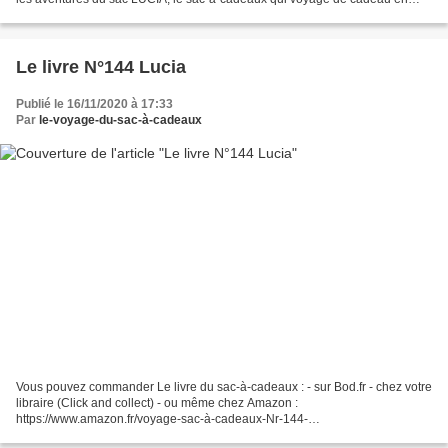
cadeau. Les personnages réels ou imaginaires...
Le livre N°144 Lucia
Publié le 16/11/2020 à 17:33
Par
le-voyage-du-sac-à-cadeaux
Vous pouvez commander Le livre du sac-à-cadeaux : - sur Bod.fr - chez votre
libraire (Click and collect) - ou même chez Amazon :
https://www.amazon.fr/voyage-sac-à-cadeaux-Nr-144-
Lucia/dp/2322258059/ref=sr_1_1?