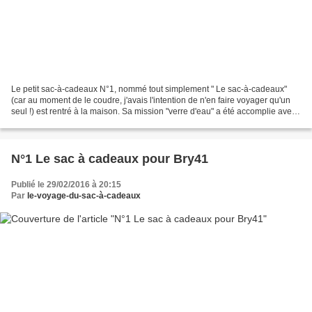
Le petit sac-à-cadeaux N°1, nommé tout simplement " Le sac-à-cadeaux"
(car au moment de le coudre, j'avais l'intention de n'en faire voyager qu'un
seul !) est rentré à la maison. Sa mission "verre d'eau" a été accomplie avec
succès ! 22 voyages - 12743...
N°1 Le sac à cadeaux pour Bry41
Publié le 29/02/2016 à 20:15
Par
le-voyage-du-sac-à-cadeaux