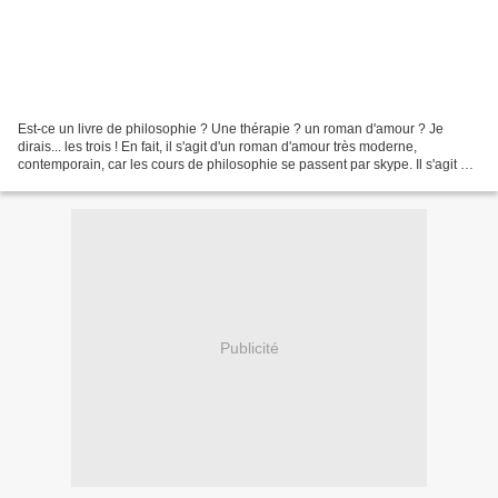
Est-ce un livre de philosophie ? Une thérapie ? un roman d'amour ? Je
dirais... les trois ! En fait, il s'agit d'un roman d'amour très moderne,
contemporain, car les cours de philosophie se passent par skype. Il s'agit de
vrais cours de philo, sur le...
Publicité