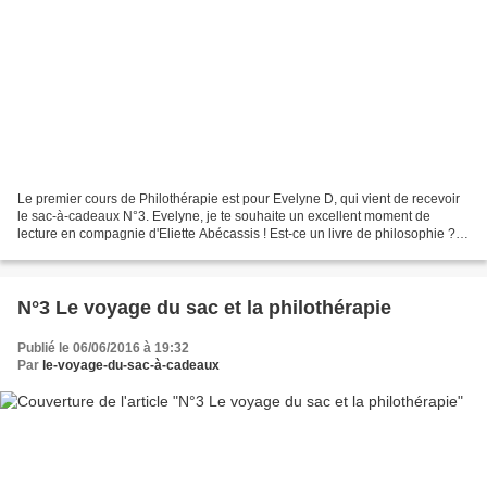
Le premier cours de Philothérapie est pour Evelyne D, qui vient de recevoir
le sac-à-cadeaux N°3. Evelyne, je te souhaite un excellent moment de
lecture en compagnie d'Eliette Abécassis ! Est-ce un livre de philosophie ?
Une thérapie ? un roman d'amour...
N°3 Le voyage du sac et la philothérapie
Publié le 06/06/2016 à 19:32
Par
le-voyage-du-sac-à-cadeaux