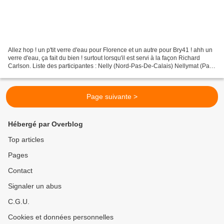
Allez hop ! un p'tit verre d'eau pour Florence et un autre pour Bry41 ! ahh un
verre d'eau, ça fait du bien ! surtout lorsqu'il est servi à la façon Richard
Carlson. Liste des participantes : Nelly (Nord-Pas-De-Calais) Nellymat (Pays
de la loire) : 533...
Page suivante >
Hébergé par Overblog
Top articles
Pages
Contact
Signaler un abus
C.G.U.
Cookies et données personnelles