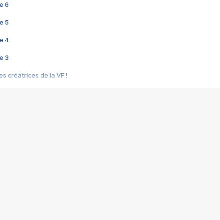
e 6
e 5
e 4
e 3
s créatrices de la VF !
e 2
e 1
e Mektoub My Love arrive enfin ! Rencontre avec Shaïn Boumedine et Sal
i : après Toni en famille
elle réalise le bouleversant Dites lui que je l'aime
ais ! Rencontre autour de Vie privée de Rebecca Zlotowski
 de Marguerite, Grave... Rencontre avec Ella Rumpf
 Les Rêveurs, un film intime sur la santé mentale