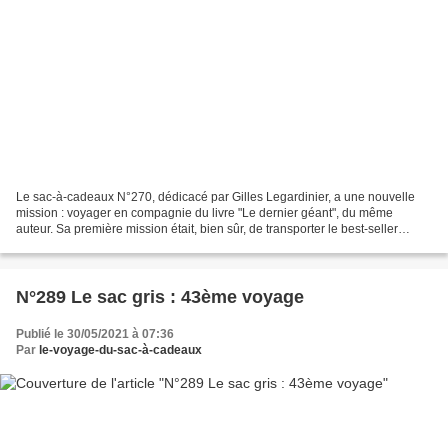
Le sac-à-cadeaux N°270, dédicacé par Gilles Legardinier, a une nouvelle
mission : voyager en compagnie du livre "Le dernier géant", du même
auteur. Sa première mission était, bien sûr, de transporter le best-seller
"Demain j'arrête !". Jeanine vient de...
N°289 Le sac gris : 43ème voyage
Publié le 30/05/2021 à 07:36
Par
le-voyage-du-sac-à-cadeaux