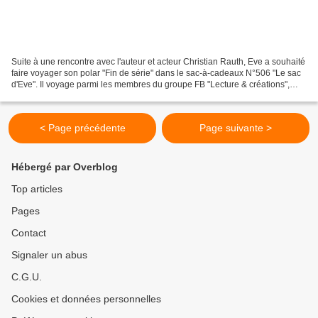
Suite à une rencontre avec l'auteur et acteur Christian Rauth, Eve a souhaité
faire voyager son polar "Fin de série" dans le sac-à-cadeaux N°506 "Le sac
d'Eve". Il voyage parmi les membres du groupe FB "Lecture & créations",
nommés, les lectipotes. Voici...
< Page précédente
Page suivante >
Hébergé par Overblog
Top articles
Pages
Contact
Signaler un abus
C.G.U.
Cookies et données personnelles