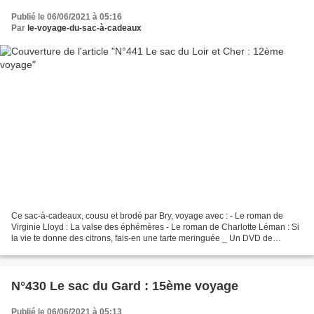
Publié le 06/06/2021 à 05:16
Par
le-voyage-du-sac-à-cadeaux
Ce sac-à-cadeaux, cousu et brodé par Bry, voyage avec : - Le roman de
Virginie Lloyd : La valse des éphémères - Le roman de Charlotte Léman : Si
la vie te donne des citrons, fais-en une tarte meringuée _ Un DVD de
Chambord Si vous souhaitez le recevoir...
N°430 Le sac du Gard : 15ème voyage
Publié le 06/06/2021 à 05:13