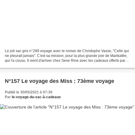
Le joli sac gris n°289 voyage avec le roman de Christophe Vasse, "Celle qui
ne pleurait jamais". C'est sa mission, pour la plus grande joie de Marikafée,
qui l'a cousu. Il vient d'arriver chez Seve Rine avec les cadeaux offerts par
Myriam Bonne lecture...
N°157 Le voyage des Miss : 73ème voyage
Publié le 30/05/2021 à 07:30
Par
le-voyage-du-sac-à-cadeaux