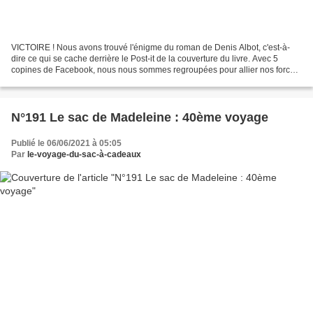
VICTOIRE ! Nous avons trouvé l'énigme du roman de Denis Albot, c'est-à-
dire ce qui se cache derrière le Post-it de la couverture du livre. Avec 5
copines de Facebook, nous nous sommes regroupées pour allier nos forces.
Et nous avons réussi ! Nous avons...
N°191 Le sac de Madeleine : 40ème voyage
Publié le 06/06/2021 à 05:05
Par
le-voyage-du-sac-à-cadeaux