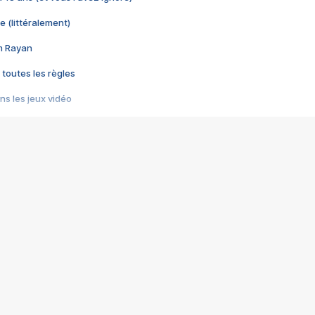
e (littéralement)
im Rayan
 toutes les règles
s les jeux vidéo
us choquant de Rockstar ? - Le scandale BULLY
e plus moche de Steam
du RÊVE tourne au CAUCHEMAR
pendant 8 heures
it… à tort
umiliés par un jeu vidéo
ire - Final Fantasy 8
ti un empire - Age of Empires