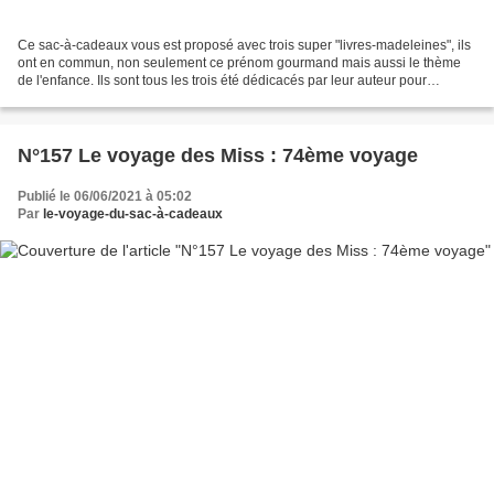
Ce sac-à-cadeaux vous est proposé avec trois super "livres-madeleines", ils
ont en commun, non seulement ce prénom gourmand mais aussi le thème
de l'enfance. Ils sont tous les trois été dédicacés par leur auteur pour
voyager, et sont constituent tous...
N°157 Le voyage des Miss : 74ème voyage
Publié le 06/06/2021 à 05:02
Par
le-voyage-du-sac-à-cadeaux