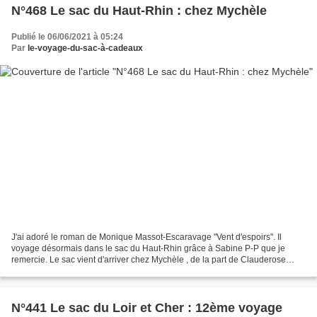
N°468 Le sac du Haut-Rhin : chez Mychèle
Publié le 06/06/2021 à 05:24
Par
le-voyage-du-sac-à-cadeaux
J'ai adoré le roman de Monique Massot-Escaravage "Vent d'espoirs". Il
voyage désormais dans le sac du Haut-Rhin grâce à Sabine P-P que je
remercie. Le sac vient d'arriver chez Mychèle , de la part de Clauderose
Liste d'inscriptions : 31- Sissi94 32- Louloute...
N°441 Le sac du Loir et Cher : 12ème voyage