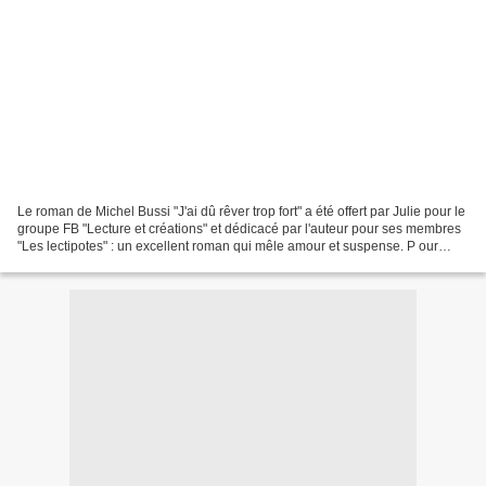
Le roman de Michel Bussi "J'ai dû rêver trop fort" a été offert par Julie pour le
groupe FB "Lecture et créations" et dédicacé par l'auteur pour ses membres
"Les lectipotes" : un excellent roman qui mêle amour et suspense. P our
s'inscrire au sac, il...