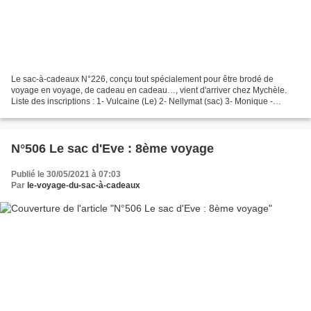
Le sac-à-cadeaux N°226, conçu tout spécialement pour être brodé de
voyage en voyage, de cadeau en cadeau…, vient d'arriver chez Mychèle.
Liste des inscriptions : 1- Vulcaine (Le) 2- Nellymat (sac) 3- Monique -
Mamiebulles (brodé) 4- Gege (N°226) 5- Alice...
N°506 Le sac d'Eve : 8ème voyage
Publié le 30/05/2021 à 07:03
Par
le-voyage-du-sac-à-cadeaux