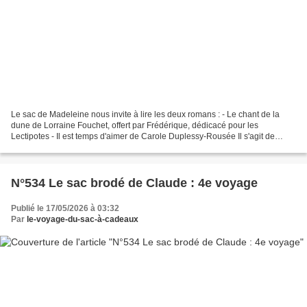
Le sac de Madeleine nous invite à lire les deux romans : - Le chant de la
dune de Lorraine Fouchet, offert par Frédérique, dédicacé pour les
Lectipotes - Il est temps d'aimer de Carole Duplessy-Rousée Il s'agit de
garder les cadeaux, remettre les deux...
N°534 Le sac brodé de Claude : 4e voyage
Publié le 17/05/2026 à 03:32
Par
le-voyage-du-sac-à-cadeaux