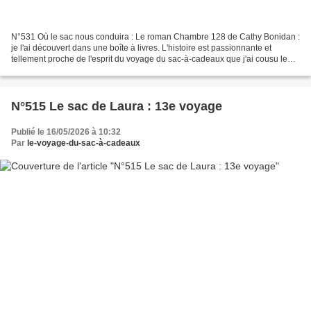
N°531 Où le sac nous conduira : Le roman Chambre 128 de Cathy Bonidan :
je l'ai découvert dans une boîte à livres. L'histoire est passionnante et
tellement proche de l'esprit du voyage du sac-à-cadeaux que j'ai cousu le
sac n°531. Il porte un nom inspiré...
N°515 Le sac de Laura : 13e voyage
Publié le 16/05/2026 à 10:32
Par
le-voyage-du-sac-à-cadeaux