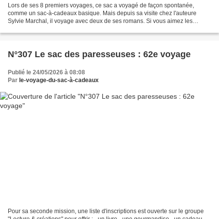
Lors de ses 8 premiers voyages, ce sac a voyagé de façon spontanée,
comme un sac-à-cadeaux basique. Mais depuis sa visite chez l'auteure
Sylvie Marchal, il voyage avec deux de ses romans. Si vous aimez les
thrillers, pas trop durs, vous pouvez vous inscrire...
N°307 Le sac des paresseuses : 62e voyage
Publié le 24/05/2026 à 08:08
Par
le-voyage-du-sac-à-cadeaux
Pour sa seconde mission, une liste d'inscriptions est ouverte sur le groupe
"Lecture & créations" pour offrir : - un livre - une gourmandise - un cadeau