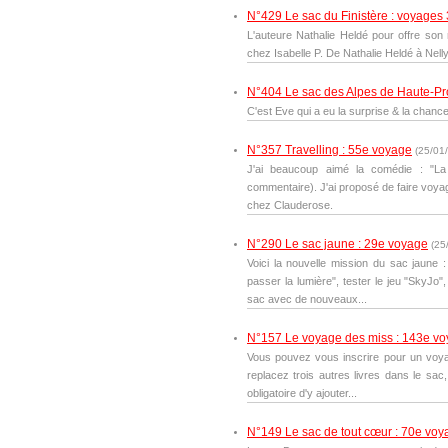
N°429 Le sac du Finistère : voyages 
L'auteure Nathalie Heldé pour offre son
chez Isabelle P. De Nathalie Heldé à Nell
N°404 Le sac des Alpes de Haute-P
C'est Eve qui a eu la surprise & la chance
N°357 Travelling : 55e voyage
(
25/01
J'ai beaucoup aimé la comédie : "La
commentaire). J'ai proposé de faire voy
chez Clauderose.
N°290 Le sac jaune : 29e voyage
(
25
Voici la nouvelle mission du sac jaune :
passer la lumière", tester le jeu "SkyJo",
sac avec de nouveaux...
N°157 Le voyage des miss : 143e v
Vous pouvez vous inscrire pour un voyag
replacez trois autres livres dans le sac,
obligatoire d'y ajouter...
N°149 Le sac de tout cœur : 70e voy