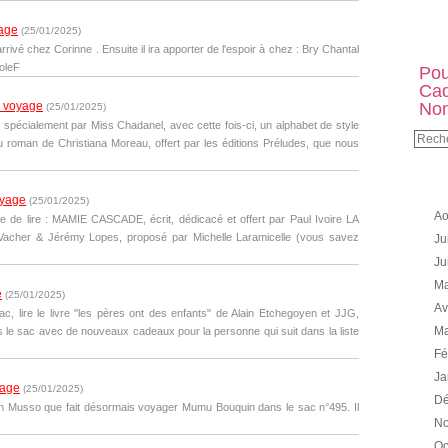
yage
(
25/01/2025
)
é chez Corinne . Ensuite il ira apporter de l'espoir à chez : Bry Chantal
oleF
Pou
Cad
e voyage
No
(
25/01/2025
)
 spécialement par Miss Chadanel, avec cette fois-ci, un alphabet de style
roman de Christiana Moreau, offert par les éditions Préludes, que nous
oyage
(
25/01/2025
)
Ao
 de lire : MAMIE CASCADE, écrit, dédicacé et offert par Paul Ivoire LA
er & Jérémy Lopes, proposé par Michelle Laramicelle (vous savez
Ju
Ju
Ma
e
(
25/01/2025
)
Av
c, lire le livre "les pères ont des enfants" de Alain Etchegoyen et JJG,
Ma
ns le sac avec de nouveaux cadeaux pour la personne qui suit dans la liste
Fé
Ja
yage
(
25/01/2025
)
Dé
in Musso que fait désormais voyager Mumu Bouquin dans le sac n°495. Il
No
Oc