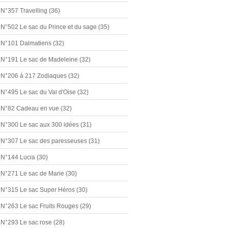
N°357 Travelling
(36)
N°502 Le sac du Prince et du sage
(35)
N°101 Dalmatiens
(32)
N°191 Le sac de Madeleine
(32)
N°206 à 217 Zodiaques
(32)
N°495 Le sac du Val d'Oise
(32)
N°82 Cadeau en vue
(32)
N°300 Le sac aux 300 idées
(31)
N°307 Le sac des paresseuses
(31)
N°144 Lucia
(30)
N°271 Le sac de Marie
(30)
N°315 Le sac Super Héros
(30)
N°263 Le sac Fruits Rouges
(29)
N°293 Le sac rose
(28)