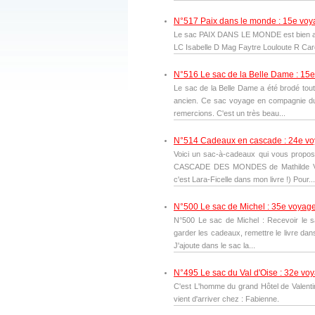
N°517 Paix dans le monde : 15e vo
Le sac PAIX DANS LE MONDE est bien arriv
LC Isabelle D Mag Faytre Louloute R Car
N°516 Le sac de la Belle Dame : 15
Le sac de la Belle Dame a été brodé tout
ancien. Ce sac voyage en compagnie du 
remercions. C'est un très beau...
N°514 Cadeaux en cascade : 24e v
Voici un sac-à-cadeaux qui vous propose
CASCADE DES MONDES de Mathilde Vach
c'est Lara-Ficelle dans mon livre !) Pour...
N°500 Le sac de Michel : 35e voyag
N°500 Le sac de Michel : Recevoir le sa
garder les cadeaux, remettre le livre da
J'ajoute dans le sac la...
N°495 Le sac du Val d'Oise : 32e vo
C'est L'homme du grand Hôtel de Valent
vient d'arriver chez : Fabienne.