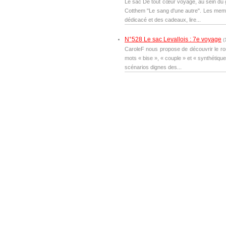
Le sac De tout cœur voyage, au sein du
Cotthem "Le sang d'une autre". Les membr
dédicacé et des cadeaux, lire...
N°528 Le sac Levallois : 7e voyage
(
CaroleF nous propose de découvrir le ro
mots « bise », « couple » et « synthétique
scénarios dignes des...