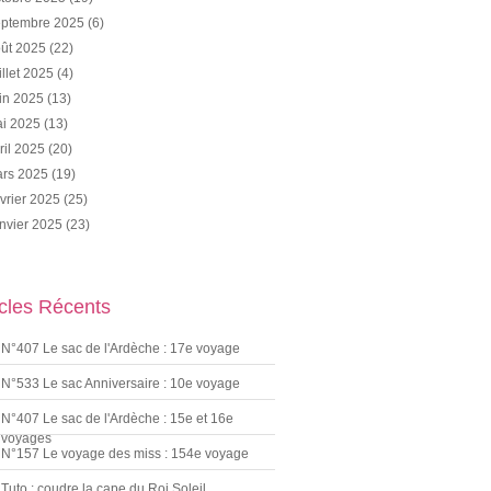
ptembre 2025
(6)
ût 2025
(22)
illet 2025
(4)
in 2025
(13)
i 2025
(13)
ril 2025
(20)
rs 2025
(19)
vrier 2025
(25)
nvier 2025
(23)
icles Récents
N°407 Le sac de l'Ardèche : 17e voyage
N°533 Le sac Anniversaire : 10e voyage
N°407 Le sac de l'Ardèche : 15e et 16e
voyages
N°157 Le voyage des miss : 154e voyage
Tuto : coudre la cape du Roi Soleil