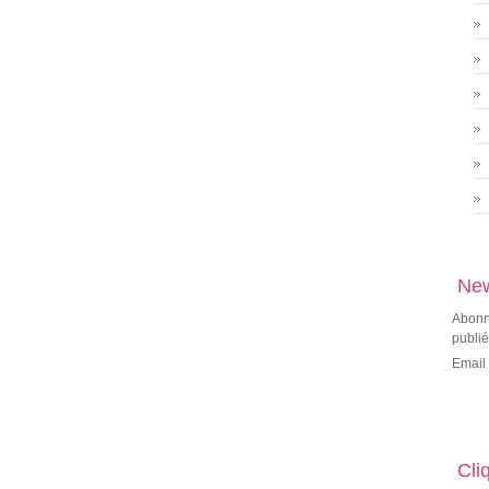
New
Abonne
publié
Email
Cli