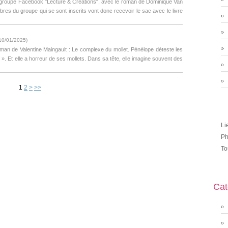
 groupe Facebook "Lecture & Créations", avec le roman de Dominique Van
es du groupe qui se sont inscrits vont donc recevoir le sac avec le livre
10/01/2025
)
man de Valentine Maingault : Le complexe du mollet. Pénélope déteste les
 ». Et elle a horreur de ses mollets. Dans sa tête, elle imagine souvent des
1
2
>
>>
Li
Ph
To
Cat