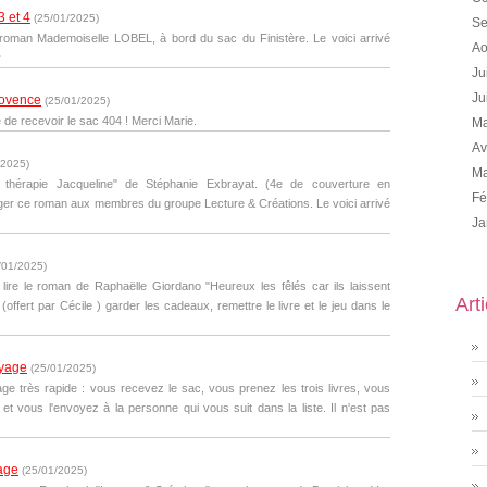
3 et 4
(
25/01/2025
)
Se
 roman Mademoiselle LOBEL, à bord du sac du Finistère. Le voici arrivé
Ao
y
Ju
Ju
rovence
(
25/01/2025
)
 de recevoir le sac 404 ! Merci Marie.
Ma
Av
/2025
)
Ma
 thérapie Jacqueline" de Stéphanie Exbrayat. (4e de couverture en
Fé
ager ce roman aux membres du groupe Lecture & Créations. Le voici arrivé
Ja
/01/2025
)
 lire le roman de Raphaëlle Giordano "Heureux les fêlés car ils laissent
Art
 (offert par Cécile ) garder les cadeaux, remettre le livre et le jeu dans le
oyage
(
25/01/2025
)
e très rapide : vous recevez le sac, vous prenez les trois livres, vous
 et vous l'envoyez à la personne qui vous suit dans la liste. Il n'est pas
age
(
25/01/2025
)