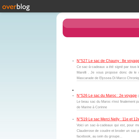
N°527 Le sac de Chauny : 8e voyag
Ce sac-à-cadeaux a été signé par tous le
Marelli . Je vous propose donc de le 
Mascarade de Elyssea Di Marco Chroniqu
N°526 Le sac du Maroc : 2e voyage
(
Le beau sac du Maroc n'est finalement pa
de Marine à Corinne
N°519 Le sac Merci Nelly : 11e et 1
Voici un sac-à-cadeaux qui est, pour mo
Clauderose de coudre et broder un sac po
facebook, au sein du groupe...